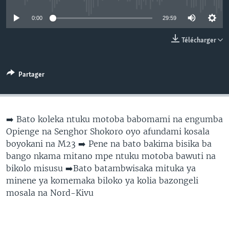
SÉCURITÉ
0:00
29:59
SCIENCE/TECHNOLOGIE
Télécharger
SPORTS
Partager
➡️ Bato koleka ntuku motoba babomami na engumba
Opienge na Senghor Shokoro oyo afundami kosala
boyokani na M23 ➡️ Pene na bato bakima bisika ba
bango nkama mitano mpe ntuku motoba bawuti na
bikolo misusu ➡️Bato batambwisaka mituka ya
minene ya komemaka biloko ya kolia bazongeli
mosala na Nord-Kivu