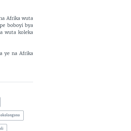
na Afrika wuta
mpe boboyi bya
a wuta koleka
 ye na Afrika
okolongono
li