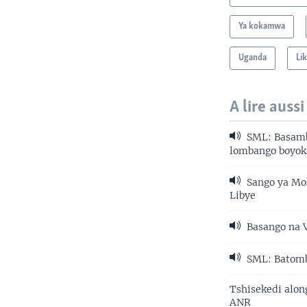
Ya kokamwa
Uganda
Li
A lire aussi
SML: Basambe
lombango boyok
Sango ya Mok
Libye
Basango na 
SML: Batomb
Tshisekedi alon
ANR