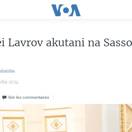
i Lavrov akutani na Sass
Bolamba
tóbá 2024
Voir les commentaires