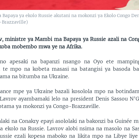
a Bapaya ya ekolo Russie akutani na mokonzi ya Ekolo Congo Den
-Brazzaville)
v, ministre ya Mambi ma Bapaya ya Russie azali na Con
okoba mobembo mwa ye na Afrika.
yano apesaki na bapanzi nsango na Oyo ete mampin
 te mpo na kobeta masasi na batangisi ya basoda ba
ama na bitumba na Ukraine.
ance mpe ya Ukraine bazali kosolola mpo na botindam
 Lavrov ayambamaki lelo na president Denis Sassou N’
tama ya mokonzi ya Congo-Brazzaville.
zalaki na Conakry epayi asololaki na bakonzi ba Guinée 
a ekolo na Russie. Lavrov alobi nsima na masolo na S
ussie ezali kopesa maboko na likita mpo na Libye liye