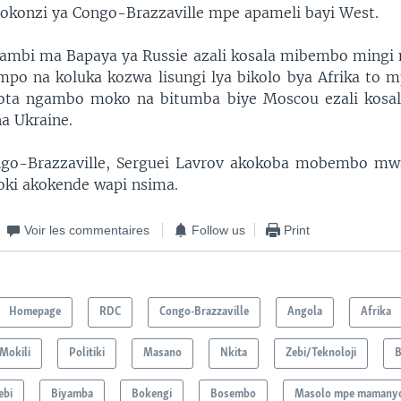
konzi ya Congo-Brazzaville mpe apameli bayi West.
ambi ma Bapaya ya Russie azali kosala mibembo mingi 
po na koluka kozwa lisungi lya bikolo bya Afrika to 
ota ngambo moko na bitumba biye Moscou ezali kosal
a Ukraine.
go-Brazzaville, Serguei Lavrov akokoba mobembo mwa
soki akokende wapi nsima.
Voir les commentaires
Follow us
Print
Homepage
RDC
Congo-Brazzaville
Angola
Afrika
Mokili
Politiki
Masano
Nkita
Zebi/Teknoloji
B
ebi
Biyamba
Bokengi
Bosembo
Masolo mpe mamanyo