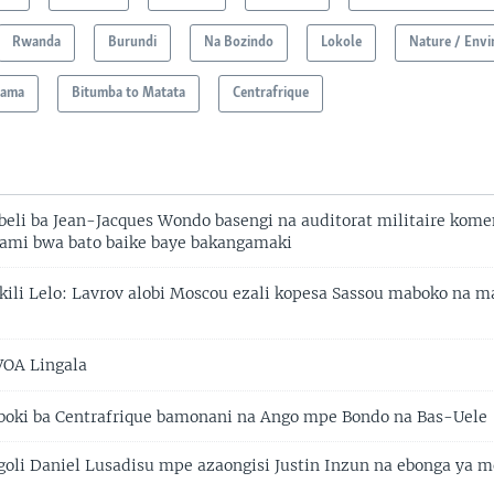
Rwanda
Burundi
Na Bozindo
Lokole
Nature / Env
kama
Bitumba to Matata
Centrafrique
li ba Jean-Jacques Wondo basengi na auditorat militaire kom
ami bwa bato baike baye bakangamaki
ili Lelo: Lavrov alobi Moscou ezali kopesa Sassou maboko na m
VOA Lingala
oki ba Centrafrique bamonani na Ango mpe Bondo na Bas-Uele
goli Daniel Lusadisu mpe azaongisi Justin Inzun na ebonga ya 