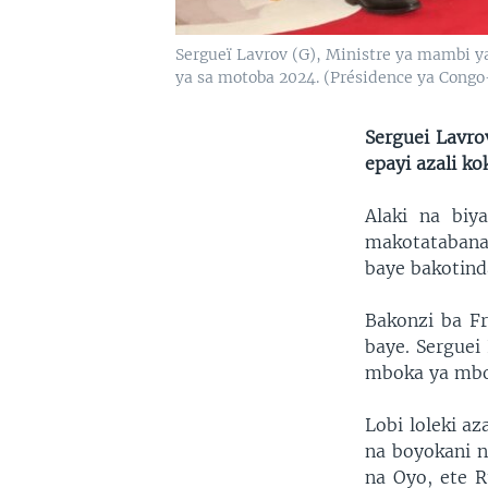
Sergueï Lavrov (G), Ministre ya mambi y
ya sa motoba 2024. (Présidence ya Congo
Serguei Lavro
epayi azali k
Alaki na bi
makotatabana
baye bakotind
Bakonzi ba Fr
baye. Serguei
mboka ya mbo
Lobi loleki a
na boyokani n
na Oyo, ete R