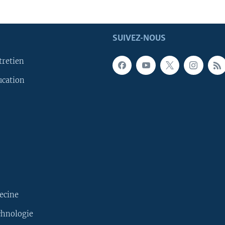
SUIVEZ-NOUS
tretien
ucation
ecine
chnologie