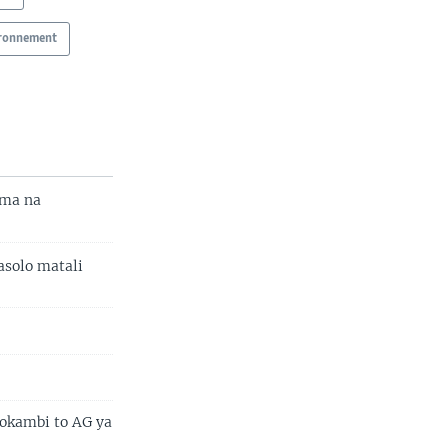
ironnement
ema na
asolo matali
mokambi to AG ya