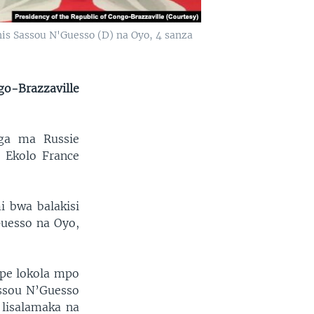
is Sassou N'Guesso (D) na Oyo, 4 sanza
go-Brazzaville
ga ma Russie
 Ekolo France
i bwa balakisi
Guesso na Oyo,
mpe lokola mpo
assou N’Guesso
 lisalamaka na