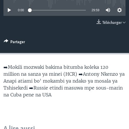
SÉCURITÉ
0:00
29:59
SCIENCE/TECHNOLOGIE
Télécharger
SPORTS
Partager
➡️Mokili mozwaki bakima bitumba koleka 120
million na sanza ya minei (HCR) ➡️Antony Nkenzo ya
Anapi atiami bo' mokambi ya ndako ya mosala ya
Tshisekedi ➡️Russie etindi masuwa mpe sous-marin
na Cuba pene na USA
A lire aussi