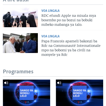
VOA LINGALA
RDC efundi Apple na misala mya
bosembo po na bozui na bobuki
mibeko mabanga ya talo.
VOA LINGALA
Papa Francois apameli bakonzi ba
Rdc na Communauté Internationale
mpo na bobomi ya ba civili na
monyele ya Rdc
Programmes