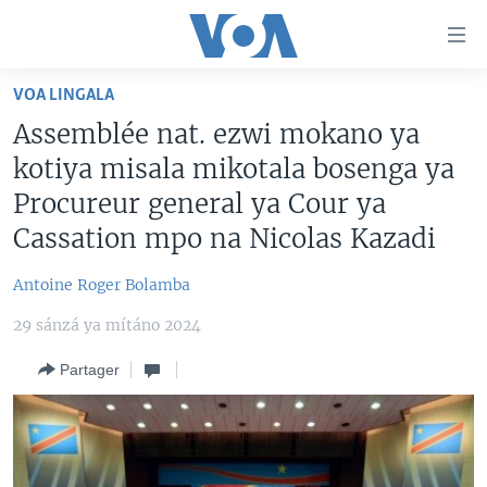
Liens
d'accessibilité
Menu
VOA LINGALA
principal
PAYS/RÉGIONS
Assemblée nat. ezwi mokano ya
Retour
SUJETS
ANGOLA
à
kotiya misala mikotala bosenga ya
la
NINI MBULAMATARI YA AMERIKA ELOBI ?
CONGO-BRAZZAVILLE
ANALYSE/ENTRETIEN
Procureur general ya Cour ya
navigation
Cassation mpo na Nicolas Kazadi
RDC
CULTURE/ÉDUCATION
principale
Yekola Angele
Retour
RWANDA
ÉCONOMIE
Antoine Roger Bolamba
à
SUIVEZ-NOUS
AFRIQUE
INSOLITE
la
29 sánzá ya mítáno 2024
recherche
ÉTATS-UNIS
JUSTICE
Partager
MONDE
POLITIQUE
Langues
RELIGION
SANTÉ/ MÉDECINE