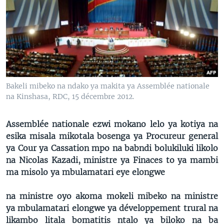
SÉCURITÉ
SCIENCE/TECHNOLOGIE
SPORTS
Bakeli mibeko na ndako ya makita ya Assemblée nationale
na Kinshasa, RDC, 15 décembre 2012.
Assemblée nationale ezwi mokano lelo ya kotiya na
esika misala mikotala bosenga ya Procureur general
ya Cour ya Cassation mpo na babndi bolukiluki likolo
na Nicolas Kazadi, ministre ya Finaces to ya mambi
ma misolo ya mbulamatari eye elongwe
na ministre oyo akoma mokeli mibeko na ministre
ya mbulamatari elongwe ya développement trural na
likambo litala bomatitis ntalo ya biloko na ba