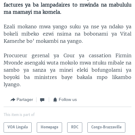
factures ya ba lampadaires to mwinda na mabululu
ma mamayi ma komela.
Ezali mokano mwa yango suku ya nse ya ndako ya
bokeli mibeko ezwi nsima na bobonami ya Vital
Kamerhe bo’ mokambi na yango.
Procureur gerenal ya Cour ya cassation Firmin
Mvonde asengaki wuta mokolo mwa ntuku mibale na
sambo ya sanza ya minei eleki bofungolami ya
boyoki ba ministres baye bakala mpo likambo
lyango.
Partager
Follow us
This item is part of
VOA Lingala
Homepage
RDC
Congo-Brazzaville