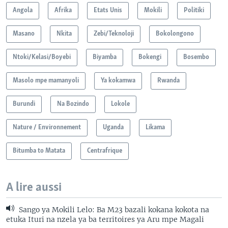
Angola
Afrika
Etats Unis
Mokili
Politiki
Masano
Nkita
Zebi/Teknoloji
Bokolongono
Ntoki/Kelasi/Boyebi
Biyamba
Bokengi
Bosembo
Masolo mpe mamanyoli
Ya kokamwa
Rwanda
Burundi
Na Bozindo
Lokole
Nature / Environnement
Uganda
Likama
Bitumba to Matata
Centrafrique
A lire aussi
Sango ya Mokili Lelo: Ba M23 bazali kokana kokota na
etuka Ituri na nzela ya ba territoires ya Aru mpe Magali