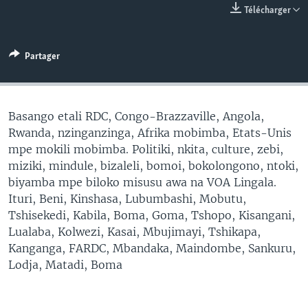
Télécharger
SÉCURITÉ
SCIENCE/TECHNOLOGIE
Partager
SPORTS
Basango etali RDC, Congo-Brazzaville, Angola,
Rwanda, nzinganzinga, Afrika mobimba, Etats-Unis
mpe mokili mobimba. Politiki, nkita, culture, zebi,
miziki, mindule, bizaleli, bomoi, bokolongono, ntoki,
biyamba mpe biloko misusu awa na VOA Lingala.
Ituri, Beni, Kinshasa, Lubumbashi, Mobutu,
Tshisekedi, Kabila, Boma, Goma, Tshopo, Kisangani,
Lualaba, Kolwezi, Kasai, Mbujimayi, Tshikapa,
Kanganga, FARDC, Mbandaka, Maindombe, Sankuru,
Lodja, Matadi, Boma