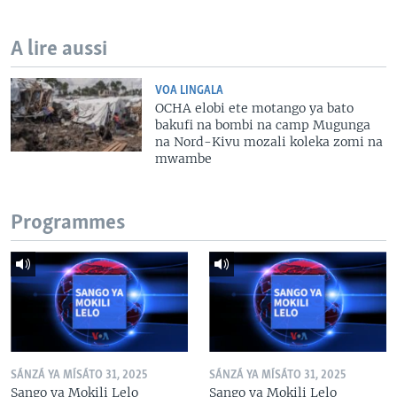
A lire aussi
VOA LINGALA
OCHA elobi ete motango ya bato
bakufi na bombi na camp Mugunga
na Nord-Kivu mozali koleka zomi na
mwambe
Programmes
SÁNZÁ YA MÍSÁTO 31, 2025
SÁNZÁ YA MÍSÁTO 31, 2025
Sango ya Mokili Lelo
Sango ya Mokili Lelo