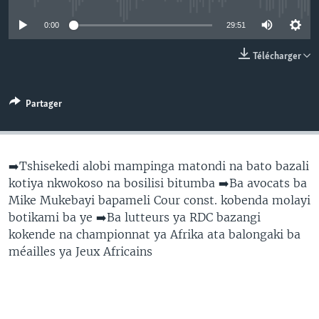
SÉCURITÉ
0:00
29:51
SCIENCE/TECHNOLOGIE
Télécharger
SPORTS
Partager
➡️Tshisekedi alobi mampinga matondi na bato bazali
kotiya nkwokoso na bosilisi bitumba ➡️Ba avocats ba
Mike Mukebayi bapameli Cour const. kobenda molayi
botikami ba ye ➡️Ba lutteurs ya RDC bazangi
kokende na championnat ya Afrika ata balongaki ba
méailles ya Jeux Africains