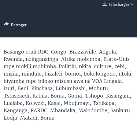
Télécharger
SÉCURITÉ
SCIENCE/TECHNOLOGIE
Partager
SPORTS
Basango etali RDC, Congo-Brazzaville, Angola,
Rwanda, nzinganzinga, Afrika mobimba, Etats-Unis
mpe mokili mobimba. Politiki, nkita, culture, zebi,
miziki, mindule, bizaleli, bomoi, bokolongono, ntoki,
biyamba mpe biloko misusu awa na VOA Lingala.
Ituri, Beni, Kinshasa, Lubumbashi, Mobutu,
Tshisekedi, Kabila, Boma, Goma, Tshopo, Kisangani,
Lualaba, Kolwezi, Kasai, Mbujimayi, Tshikapa,
Kanganga, FARDC, Mbandaka, Maindombe, Sankuru,
Lodja, Matadi, Boma