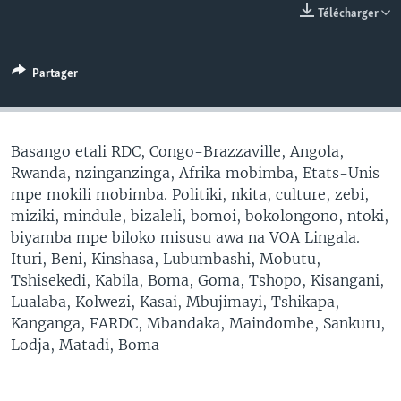
Télécharger
SÉCURITÉ
SCIENCE/TECHNOLOGIE
Partager
SPORTS
Basango etali RDC, Congo-Brazzaville, Angola,
Rwanda, nzinganzinga, Afrika mobimba, Etats-Unis
mpe mokili mobimba. Politiki, nkita, culture, zebi,
miziki, mindule, bizaleli, bomoi, bokolongono, ntoki,
biyamba mpe biloko misusu awa na VOA Lingala.
Ituri, Beni, Kinshasa, Lubumbashi, Mobutu,
Tshisekedi, Kabila, Boma, Goma, Tshopo, Kisangani,
Lualaba, Kolwezi, Kasai, Mbujimayi, Tshikapa,
Kanganga, FARDC, Mbandaka, Maindombe, Sankuru,
Lodja, Matadi, Boma