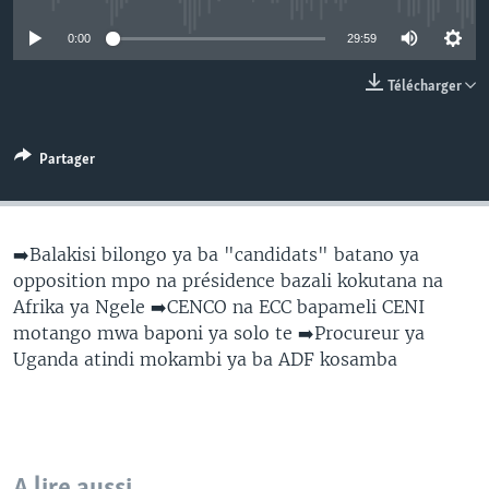
SÉCURITÉ
0:00
29:59
SCIENCE/TECHNOLOGIE
Télécharger
SPORTS
Partager
➡️Balakisi bilongo ya ba "candidats" batano ya
opposition mpo na présidence bazali kokutana na
Afrika ya Ngele ➡️CENCO na ECC bapameli CENI
motango mwa baponi ya solo te ➡️Procureur ya
Uganda atindi mokambi ya ba ADF kosamba
A lire aussi