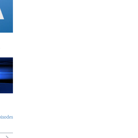
a
pisodes