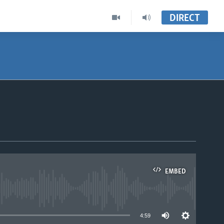
DIRECT
EMBED
able
4:59