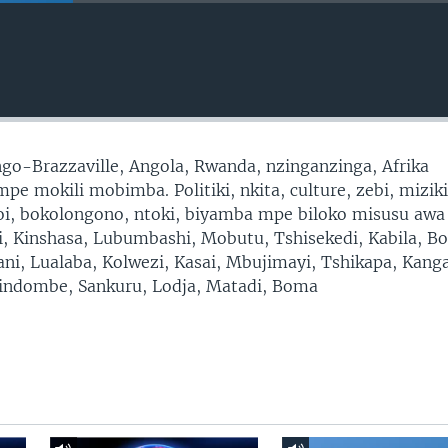
go-Brazzaville, Angola, Rwanda, nzinganzinga, Afrika
e mokili mobimba. Politiki, nkita, culture, zebi, miziki
moi, bokolongono, ntoki, biyamba mpe biloko misusu awa
ni, Kinshasa, Lubumbashi, Mobutu, Tshisekedi, Kabila, B
ni, Lualaba, Kolwezi, Kasai, Mbujimayi, Tshikapa, Kang
ndombe, Sankuru, Lodja, Matadi, Boma