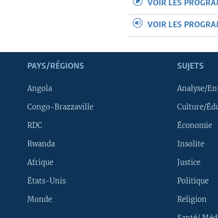
VOIR LES PROGR
VOIR LES PROGR
PAYS/RÉGIONS
SUJETS
Angola
Analyse/En
Congo-Brazzaville
Culture/Éd
RDC
Économie
Rwanda
Insolite
Afrique
Justice
États-Unis
Politique
Monde
Religion
Santé/ Méd