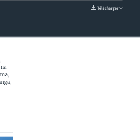
Télécharger
EMBED
,
 na
oma,
anga,