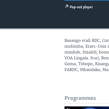
SÉCURITÉ
Pop-out player
SCIENCE/TECHNOLOGIE
SPORTS
Basango etali RDC, Con
mobimba, Etats-Unis mp
mindule, bizaleli, bo
VOA Lingala. Ituri, Be
Goma, Tshopo, Kisanga
FARDC, Mbandaka, Mai
Programmes