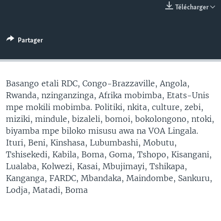
Télécharger
SÉCURITÉ
SCIENCE/TECHNOLOGIE
Partager
SPORTS
Basango etali RDC, Congo-Brazzaville, Angola,
Rwanda, nzinganzinga, Afrika mobimba, Etats-Unis
mpe mokili mobimba. Politiki, nkita, culture, zebi,
miziki, mindule, bizaleli, bomoi, bokolongono, ntoki,
biyamba mpe biloko misusu awa na VOA Lingala.
Ituri, Beni, Kinshasa, Lubumbashi, Mobutu,
Tshisekedi, Kabila, Boma, Goma, Tshopo, Kisangani,
Lualaba, Kolwezi, Kasai, Mbujimayi, Tshikapa,
Kanganga, FARDC, Mbandaka, Maindombe, Sankuru,
Lodja, Matadi, Boma