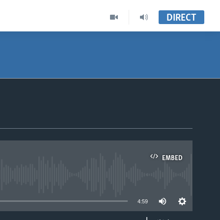
DIRECT
EMBED
able
4:59