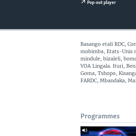
SÉCURITÉ
Pop-out player
SCIENCE/TECHNOLOGIE
SPORTS
Basango etali RDC, Con
mobimba, Etats-Unis mp
mindule, bizaleli, bo
VOA Lingala. Ituri, Be
Goma, Tshopo, Kisanga
FARDC, Mbandaka, Mai
Programmes