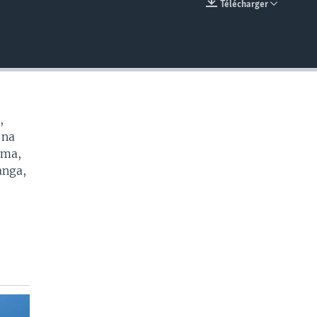
Télécharger
EMBED
,
 na
oma,
anga,