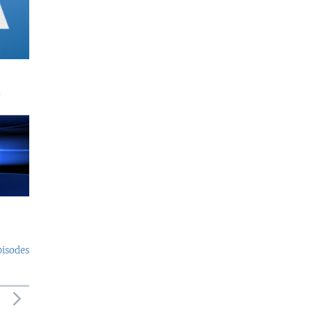
a
pisodes