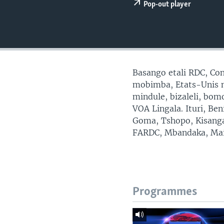
SÉCURITÉ
Pop-out player
SCIENCE/TECHNOLOGIE
SPORTS
Basango etali RDC, Con
mobimba, Etats-Unis mp
mindule, bizaleli, bo
VOA Lingala. Ituri, Be
Goma, Tshopo, Kisanga
FARDC, Mbandaka, Mai
Programmes