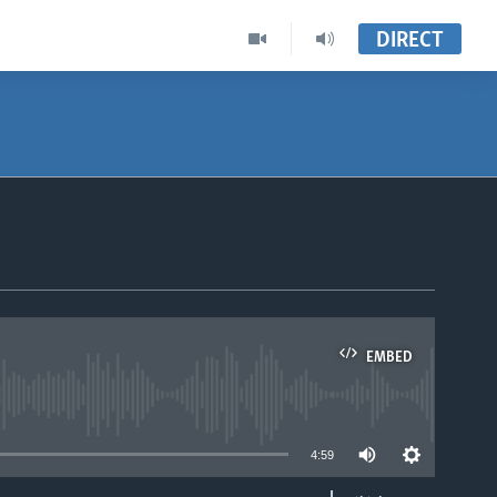
DIRECT
EMBED
able
4:59