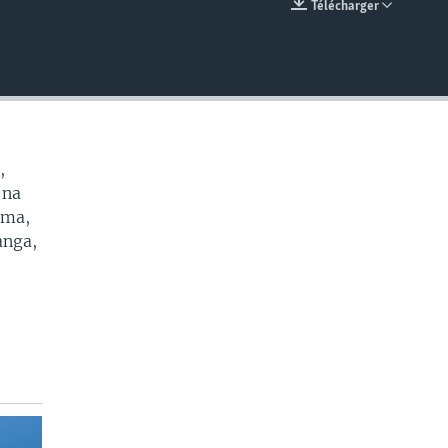
Télécharger
EMBED
,
 na
oma,
anga,