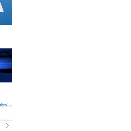
a
pisodes