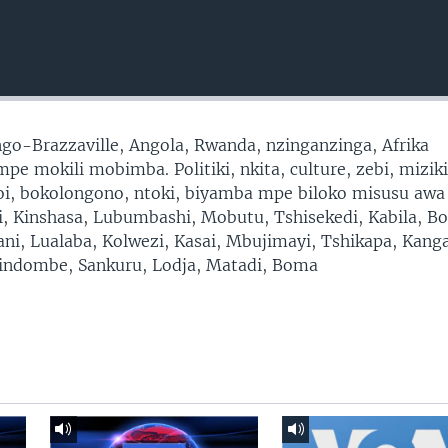
go-Brazzaville, Angola, Rwanda, nzinganzinga, Afrika
e mokili mobimba. Politiki, nkita, culture, zebi, miziki
moi, bokolongono, ntoki, biyamba mpe biloko misusu awa
ni, Kinshasa, Lubumbashi, Mobutu, Tshisekedi, Kabila, B
ni, Lualaba, Kolwezi, Kasai, Mbujimayi, Tshikapa, Kang
ndombe, Sankuru, Lodja, Matadi, Boma