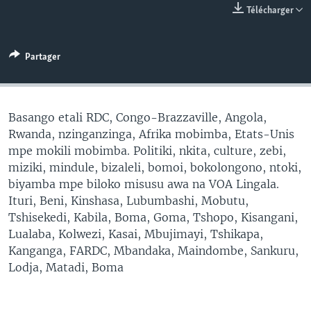
Télécharger
SÉCURITÉ
SCIENCE/TECHNOLOGIE
Partager
SPORTS
Basango etali RDC, Congo-Brazzaville, Angola,
Rwanda, nzinganzinga, Afrika mobimba, Etats-Unis
mpe mokili mobimba. Politiki, nkita, culture, zebi,
miziki, mindule, bizaleli, bomoi, bokolongono, ntoki,
biyamba mpe biloko misusu awa na VOA Lingala.
Ituri, Beni, Kinshasa, Lubumbashi, Mobutu,
Tshisekedi, Kabila, Boma, Goma, Tshopo, Kisangani,
Lualaba, Kolwezi, Kasai, Mbujimayi, Tshikapa,
Kanganga, FARDC, Mbandaka, Maindombe, Sankuru,
Lodja, Matadi, Boma