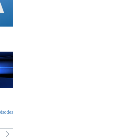
a
pisodes