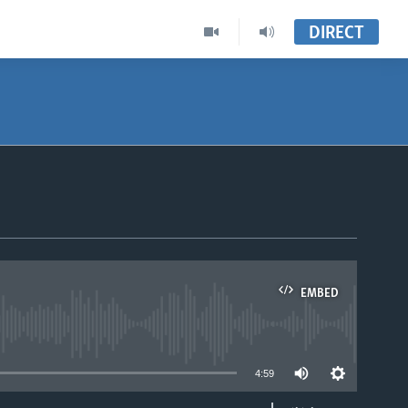
DIRECT
EMBED
able
4:59