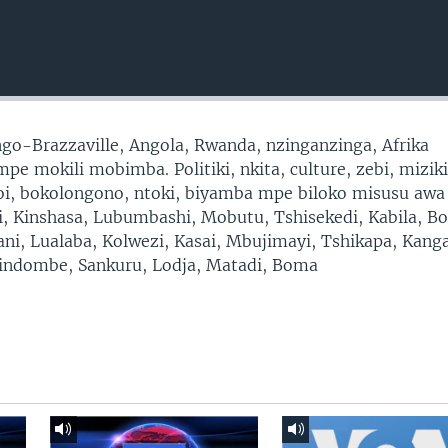
go-Brazzaville, Angola, Rwanda, nzinganzinga, Afrika
e mokili mobimba. Politiki, nkita, culture, zebi, miziki
moi, bokolongono, ntoki, biyamba mpe biloko misusu awa
ni, Kinshasa, Lubumbashi, Mobutu, Tshisekedi, Kabila, B
ni, Lualaba, Kolwezi, Kasai, Mbujimayi, Tshikapa, Kang
ndombe, Sankuru, Lodja, Matadi, Boma