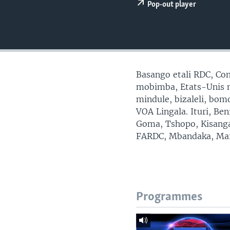
SÉCURITÉ
Pop-out player
SCIENCE/TECHNOLOGIE
SPORTS
Basango etali RDC, Con
mobimba, Etats-Unis mp
mindule, bizaleli, bo
VOA Lingala. Ituri, Be
Goma, Tshopo, Kisanga
FARDC, Mbandaka, Mai
Programmes