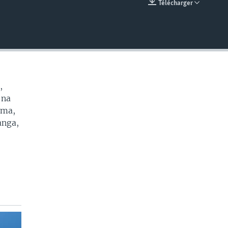
Télécharger
EMBED
,
 na
oma,
anga,