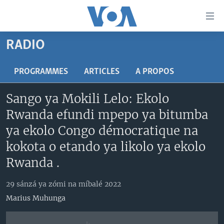
Liens
d'accessibilité
Menu
RADIO
principal
PAYS/RÉGIONS
Retour
SUJETS
ANGOLA
PROGRAMMES
ARTICLES
A PROPOS
à
la
NINI MBULAMATARI YA AMERIKA ELOBI ?
CONGO-BRAZZAVILLE
ANALYSE/ENTRETIEN
Sango ya Mokili Lelo: Ekolo
navigation
RDC
CULTURE/ÉDUCATION
principale
Rwanda efundi mpepo ya bitumba
Yekola Angele
Retour
RWANDA
ÉCONOMIE
ya ekolo Congo démocratique na
à
SUIVEZ-NOUS
AFRIQUE
INSOLITE
kokota o etando ya likolo ya ekolo
la
recherche
Rwanda .
ÉTATS-UNIS
JUSTICE
MONDE
POLITIQUE
29 sánzá ya zómi na míbalé 2022
Langues
RELIGION
Marius Muhunga
SANTÉ/ MÉDECINE