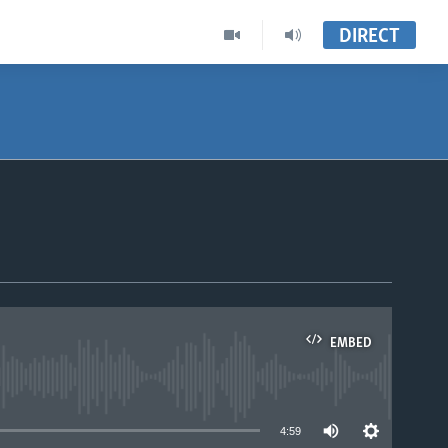
DIRECT
EMBED
able
4:59