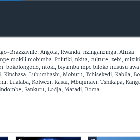
go-Brazzaville, Angola, Rwanda, nzinganzinga, Afrika
e mokili mobimba. Politiki, nkita, culture, zebi, miziki
moi, bokolongono, ntoki, biyamba mpe biloko misusu awa
ni, Kinshasa, Lubumbashi, Mobutu, Tshisekedi, Kabila, B
ni, Lualaba, Kolwezi, Kasai, Mbujimayi, Tshikapa, Kang
ndombe, Sankuru, Lodja, Matadi, Boma