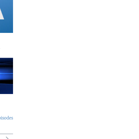
a
pisodes