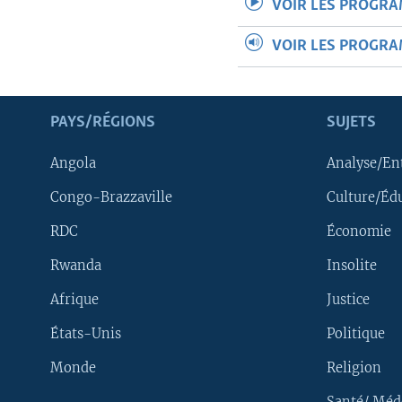
VOIR LES PROGR
VOIR LES PROGR
PAYS/RÉGIONS
SUJETS
Angola
Analyse/En
Congo-Brazzaville
Culture/Éd
RDC
Économie
Rwanda
Insolite
Afrique
Justice
États-Unis
Politique
Monde
Religion
Santé/ Méd