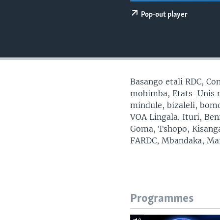
SÉCURITÉ
Pop-out player
SCIENCE/TECHNOLOGIE
SPORTS
Basango etali RDC, Con
mobimba, Etats-Unis mp
mindule, bizaleli, bo
VOA Lingala. Ituri, Be
Goma, Tshopo, Kisanga
FARDC, Mbandaka, Mai
Programmes