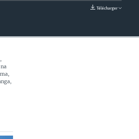
Télécharger
EMBED
,
 na
oma,
anga,