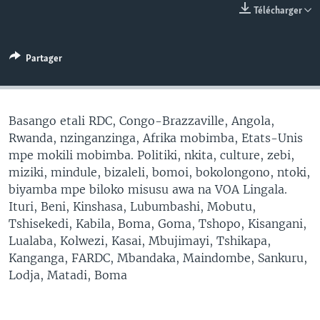
Télécharger
SÉCURITÉ
SCIENCE/TECHNOLOGIE
Partager
SPORTS
Basango etali RDC, Congo-Brazzaville, Angola,
Rwanda, nzinganzinga, Afrika mobimba, Etats-Unis
mpe mokili mobimba. Politiki, nkita, culture, zebi,
miziki, mindule, bizaleli, bomoi, bokolongono, ntoki,
biyamba mpe biloko misusu awa na VOA Lingala.
Ituri, Beni, Kinshasa, Lubumbashi, Mobutu,
Tshisekedi, Kabila, Boma, Goma, Tshopo, Kisangani,
Lualaba, Kolwezi, Kasai, Mbujimayi, Tshikapa,
Kanganga, FARDC, Mbandaka, Maindombe, Sankuru,
Lodja, Matadi, Boma