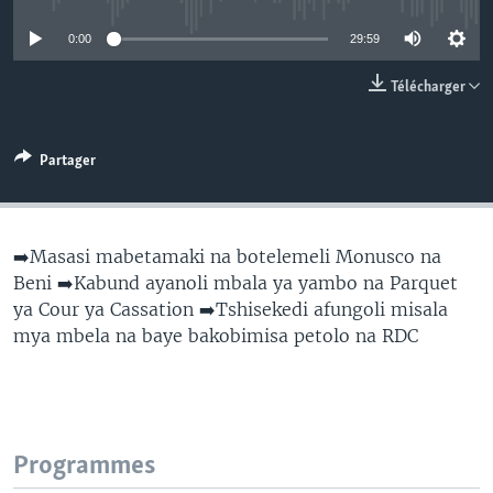
SÉCURITÉ
0:00
29:59
SCIENCE/TECHNOLOGIE
Télécharger
SPORTS
Partager
➡️Masasi mabetamaki na botelemeli Monusco na
Beni ➡️Kabund ayanoli mbala ya yambo na Parquet
ya Cour ya Cassation ➡️Tshisekedi afungoli misala
mya mbela na baye bakobimisa petolo na RDC
Programmes