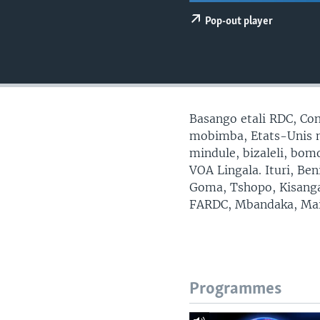
SÉCURITÉ
Pop-out player
SCIENCE/TECHNOLOGIE
SPORTS
Basango etali RDC, Con
mobimba, Etats-Unis mp
mindule, bizaleli, bo
VOA Lingala. Ituri, Be
Goma, Tshopo, Kisanga
FARDC, Mbandaka, Mai
Programmes