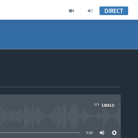
DIRECT
EMBED
able
5:00