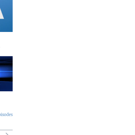
a
pisodes