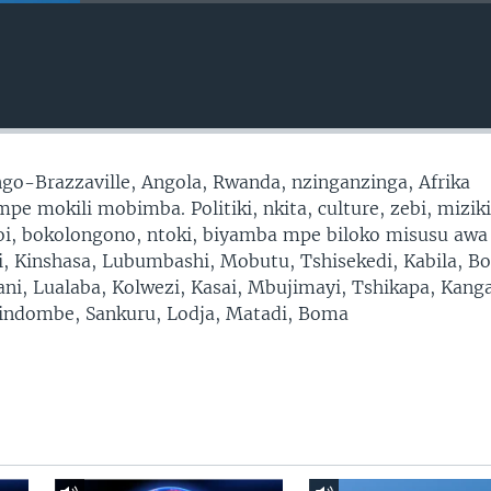
go-Brazzaville, Angola, Rwanda, nzinganzinga, Afrika
e mokili mobimba. Politiki, nkita, culture, zebi, miziki
moi, bokolongono, ntoki, biyamba mpe biloko misusu awa
ni, Kinshasa, Lubumbashi, Mobutu, Tshisekedi, Kabila, B
ni, Lualaba, Kolwezi, Kasai, Mbujimayi, Tshikapa, Kang
ndombe, Sankuru, Lodja, Matadi, Boma