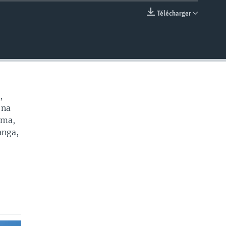
Télécharger
EMBED
,
 na
oma,
anga,