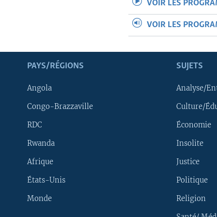
VOIR LES PROGR
VOIR LES PROGR
PAYS/RÉGIONS
SUJETS
Angola
Analyse/En
Congo-Brazzaville
Culture/Éd
RDC
Économie
Rwanda
Insolite
Afrique
Justice
États-Unis
Politique
Monde
Religion
Santé/ Méd