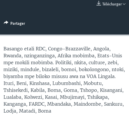
Télécharger
SÉCURITÉ
SCIENCE/TECHNOLOGIE
Partager
SPORTS
Basango etali RDC, Congo-Brazzaville, Angola,
Rwanda, nzinganzinga, Afrika mobimba, Etats-Unis
mpe mokili mobimba. Politiki, nkita, culture, zebi,
miziki, mindule, bizaleli, bomoi, bokolongono, ntoki,
biyamba mpe biloko misusu awa na VOA Lingala.
Ituri, Beni, Kinshasa, Lubumbashi, Mobutu,
Tshisekedi, Kabila, Boma, Goma, Tshopo, Kisangani,
Lualaba, Kolwezi, Kasai, Mbujimayi, Tshikapa,
Kanganga, FARDC, Mbandaka, Maindombe, Sankuru,
Lodja, Matadi, Boma