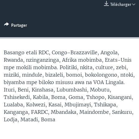
Télécharger
SÉCURITÉ
SCIENCE/TECHNOLOGIE
Partager
SPORTS
Basango etali RDC, Congo-Brazzaville, Angola,
Rwanda, nzinganzinga, Afrika mobimba, Etats-Unis
mpe mokili mobimba. Politiki, nkita, culture, zebi,
miziki, mindule, bizaleli, bomoi, bokolongono, ntoki,
biyamba mpe biloko misusu awa na VOA Lingala.
Ituri, Beni, Kinshasa, Lubumbashi, Mobutu,
Tshisekedi, Kabila, Boma, Goma, Tshopo, Kisangani,
Lualaba, Kolwezi, Kasai, Mbujimayi, Tshikapa,
Kanganga, FARDC, Mbandaka, Maindombe, Sankuru,
Lodja, Matadi, Boma