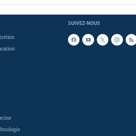
SUIVEZ-NOUS
tretien
ucation
ecine
chnologie