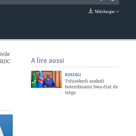
Télécharger
EMBED
vile
A lire aussi
 RDC
BOKENGI
Tshisekedi asakoli
bolembisami bwa état de
siège