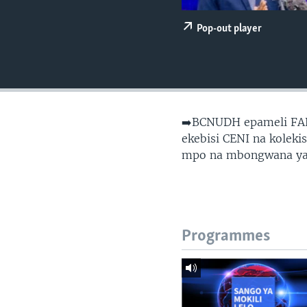
SÉCURITÉ
SCIENCE/TECHNOLOGIE
Pop-out player
SPORTS
➡️BCNUDH epameli FARD
ekebisi CENI na kolek
mpo na mbongwana ya 
Programmes