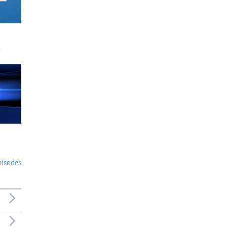
a
pisodes