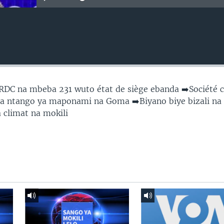
C na mbeba 231 wuto état de siège ebanda ➡️Société ci
isa ntango ya maponami na Goma ➡️Biyano biye bizali na
climat na mokili