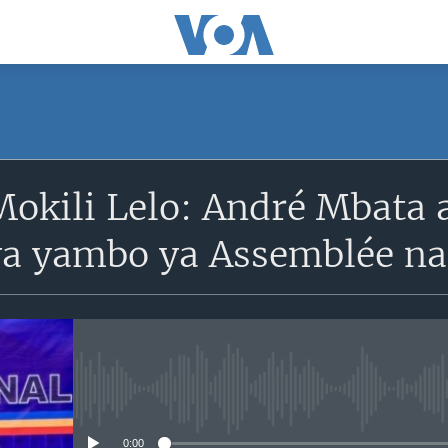
Mokili Lelo: André Mbata
a yambo ya Assemblée na
No media source currently avail
0:00