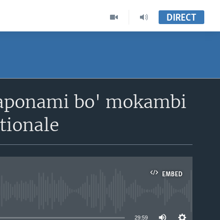
DIRECT
 aponami bo' mokambi
tionale
EMBED
able
29:59