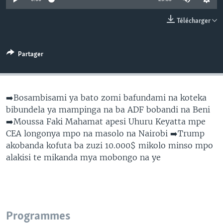
SÉCURITÉ
Télécharger
SCIENCE/TECHNOLOGIE
SPORTS
Partager
➡️Bosambisami ya bato zomi bafundami na koteka
bibundela ya mampinga na ba ADF bobandi na Beni
➡️Moussa Faki Mahamat apesi Uhuru Keyatta mpe
CEA longonya mpo na masolo na Nairobi ➡️Trump
akobanda kofuta ba zuzi 10.000$ mikolo minso mpo
alakisi te mikanda mya mobongo na ye
Programmes