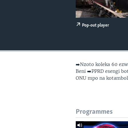
SÉCURITÉ
SCIENCE/TECHNOLOGIE
SPORTS
Pop-out player
➡️Nzoto koleka 60 ezw
Beni ➡️PPRD esengi bo
ONU mpo na kotambola
Programmes