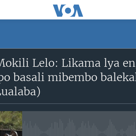
Mokili Lelo: Likama lya e
mpo basali mibembo baleka
Lualaba)