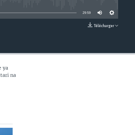
able
29:59
Télécharger
EMBED
e ya
tari na