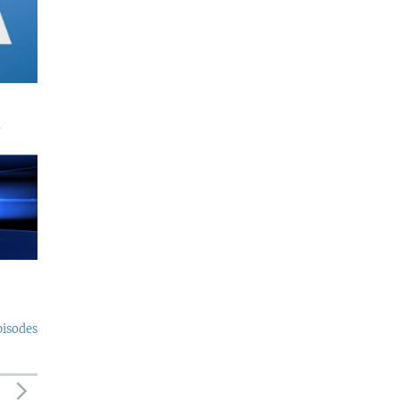
a
pisodes