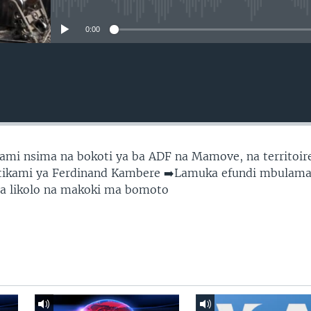
No media source currently avail
0:00
ami nsima na bokoti ya ba ADF na Mamove, na territoir
tikami ya Ferdinand Kambere ➡️Lamuka efundi mbulama
 likolo na makoki ma bomoto