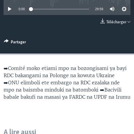
SÉCURITÉ
0:00
29:59
SCIENCE/TECHNOLOGIE
Télécharger
SPORTS
Partager
➡️Comité moko etiami mpo na bozongisami ya bayi
RDC bakangami na Polonge na kowuta Ukraine
➡️ONU elimboli ete embargo na RDC ezalaka nde
mpo na baismba minduki na batomboki ➡️Bacivili
babale bakufi na masasi ya FARDC na UPDF na Irumu
A lire aussi