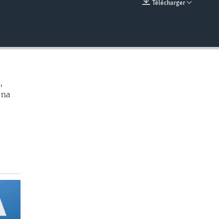
Télécharger
EMBED
,
 na