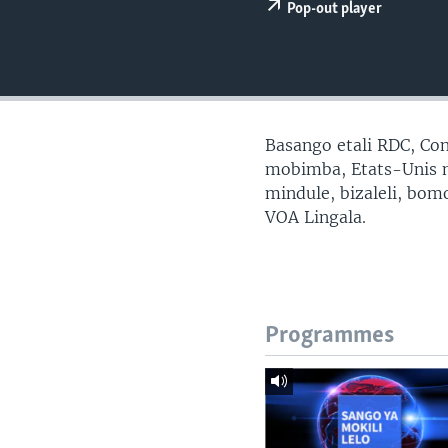
SÉCURITÉ
Pop-out player
SCIENCE/TECHNOLOGIE
SPORTS
Basango etali RDC, Con
mobimba, Etats-Unis mp
mindule, bizaleli, bo
VOA Lingala.
Programmes