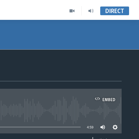
DIRECT
EMBED
able
4:59