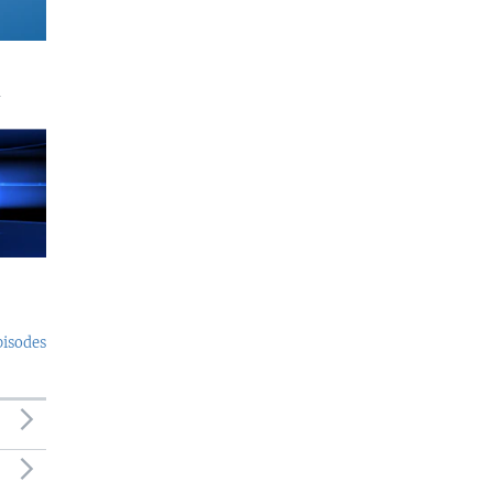
a
pisodes