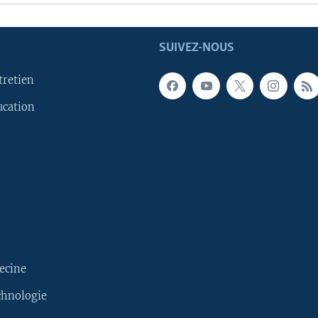
SUIVEZ-NOUS
tretien
ucation
ecine
chnologie