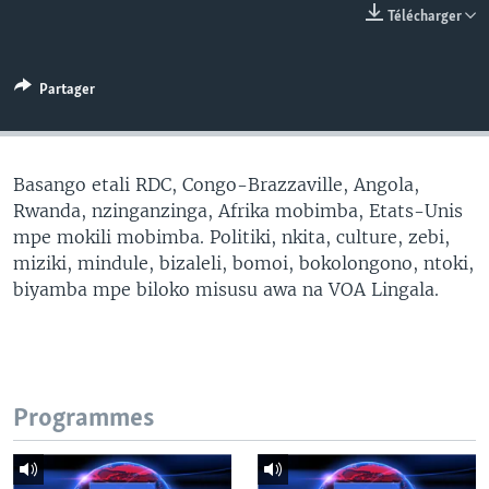
Télécharger
SÉCURITÉ
SCIENCE/TECHNOLOGIE
Partager
SPORTS
Basango etali RDC, Congo-Brazzaville, Angola,
Rwanda, nzinganzinga, Afrika mobimba, Etats-Unis
mpe mokili mobimba. Politiki, nkita, culture, zebi,
miziki, mindule, bizaleli, bomoi, bokolongono, ntoki,
biyamba mpe biloko misusu awa na VOA Lingala.
Programmes