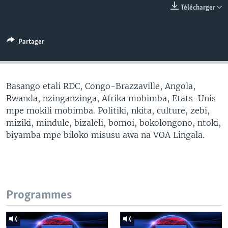
Télécharger
SÉCURITÉ
SCIENCE/TECHNOLOGIE
Partager
SPORTS
Basango etali RDC, Congo-Brazzaville, Angola,
Rwanda, nzinganzinga, Afrika mobimba, Etats-Unis
mpe mokili mobimba. Politiki, nkita, culture, zebi,
miziki, mindule, bizaleli, bomoi, bokolongono, ntoki,
biyamba mpe biloko misusu awa na VOA Lingala.
Programmes