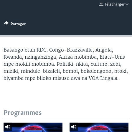
Télécharger
SÉCURITÉ
SCIENCE/TECHNOLOGIE
Partager
SPORTS
Basango etali RDC, Congo-Brazzaville, Angola,
Rwanda, nzinganzinga, Afrika mobimba, Etats-Unis
mpe mokili mobimba. Politiki, nkita, culture, zebi,
miziki, mindule, bizaleli, bomoi, bokolongono, ntoki,
biyamba mpe biloko misusu awa na VOA Lingala.
Programmes