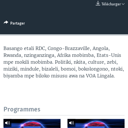
Télécharger
SÉCURITÉ
SCIENCE/TECHNOLOGIE
Partager
SPORTS
Basango etali RDC, Congo-Brazzaville, Angola,
Rwanda, nzinganzinga, Afrika mobimba, Etats-Unis
mpe mokili mobimba. Politiki, nkita, culture, zebi,
miziki, mindule, bizaleli, bomoi, bokolongono, ntoki,
biyamba mpe biloko misusu awa na VOA Lingala.
Programmes