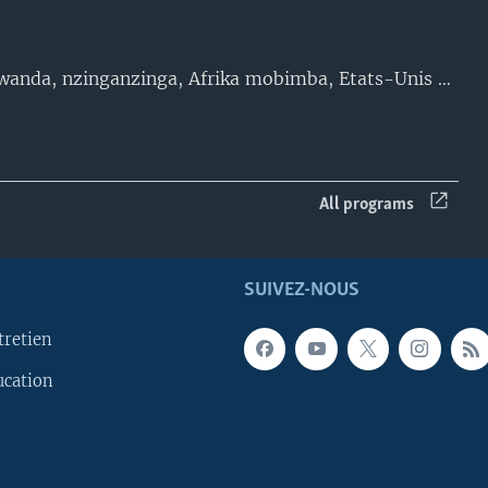
Basango etali RDC, Congo-Brazzaville, Angola, Rwanda, nzinganzinga, Afrika mobimba, Etats-Unis mpe mokili mobimba. Politiki, nkita, culture, zebi, miziki, mindule, bizaleli, bomoi, bokolongono, ntoki, biyamba mpe biloko misusu awa na VOA Lingala. Ituri, Beni, Kinshasa, Lubumbashi, Mobutu, Tshisekedi, Kabila, Boma, Goma, Tshopo, Kisangani, Lualaba, Kolwezi, Kasai, Mbujimayi, Tshikapa, Kanganga, FARDC, Mbandaka, Maindombe, Sankuru, Lodja, Matadi, Boma
All programs
SUIVEZ-NOUS
tretien
ucation