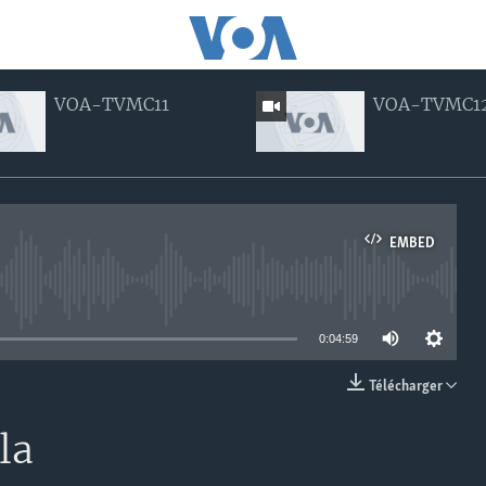
VOA-TVMC11
VOA-TVMC1
EMBED
e currently available
0:04:59
Télécharger
EMBED
la