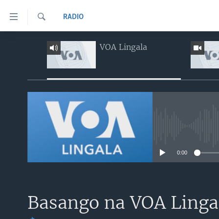
Liens
RADIO
d'accessibilité
Recherche
Menu
PAYS/RÉGIONS
VOA Lingala
principal
Retour
SUJETS
ANGOLA
à
NINI MBULAMATARI YA AMERIKA ELOBI ?
CONGO-BRAZZAVILLE
ANALYSE/ENTRETIEN
la
navigation
RDC
CULTURE/ÉDUCATION
principale
RWANDA
ÉCONOMIE
Retour
à
No media sourc
AFRIQUE
INSOLITE
la
ÉTATS-UNIS
JUSTICE
recherche
0:00
MONDE
POLITIQUE
RELIGION
Basango na VOA Linga
SANTÉ/ MÉDECINE