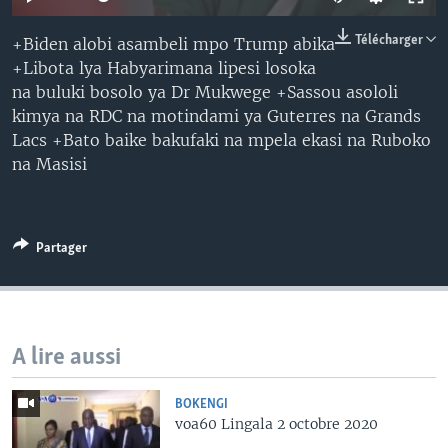
SÉCURITÉ
Télécharger
+Biden alobi asambeli mpo Trump abika
SCIENCE/TECHNOLOGIE
+Libota lya Habyarimana lipesi losoka
SPORTS
na buluki bosolo ya Dr Mukwege +Sassou asololi
kimya na RDC na motindami ya Guterres na Grands
Lacs +Bato baike bakufaki na mpela ekasi na Ruboko
na Masisi
Partager
A lire aussi
BOKENGI
voa60 Lingala 2 octobre 2020