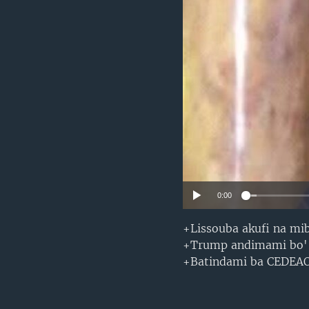
SÉCURITÉ
SCIENCE/TECHNOLOGIE
SPORTS
0:00
+Lissouba akufi na mi
+Trump andimami bo' ca
+Batindami ba CEDEAO 