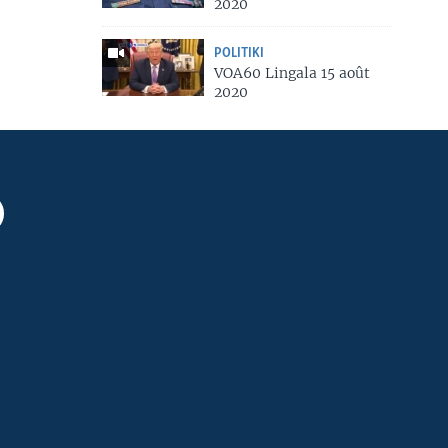
2020
POLITIKI
VOA60 Lingala 15 août
2020