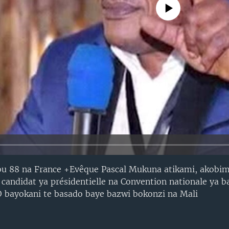
No media source currently avail
bu 88 na France +Evêque Pascal Mukuna atikami, akobi
ndidat ya présidentielle na Convention nationale ya ba
bayokani te basado baye bazwi bokonzi na Mali