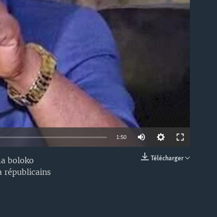
able
1:50
Télécharger
ma boloko
EMBED
 républicains