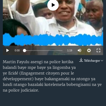
SÉCURITÉ
No media source currently available
SCIENCE/TECHNOLOGIE
SPORTS
0:00
1:19
Télécharger
Martin Fayulu asengi na police kotika
balandi baye mpe baye ya lingomba ya
ye Ecidé (Engagement citoyen pour le
développement) baye bakangamaki na ntongo ya
lundi ntango bazalaki kotelemela bobengisami na ye
na police judiciaire.