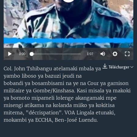
SÉCURITÉ
SCIENCE/TECHNOLOGIE
SPORTS
0:00
1:07
Télécharger
Col. John Tshibangu atelamaki mbala ya
yambo liboso ya bazuzi jeudi na
bobandi ya bosambisami na ye na Cour ya garnison
militaire ya Gombe/Kinshasa. Kasi misala ya makoki
ya bomoto mipameli lolenge akangamaki mpe
misengi atikama na kolanda miiko ya kokitisa
mitema, "décrispation". VOA Lingala etunaki,
mokambi ya ECCHA, Ben-José Luendu.