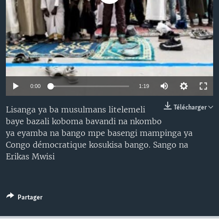
SÉCURITÉ
SCIENCE/TECHNOLOGIE
SPORTS
0:00
1:19
Télécharger
Lisanga ya ba musulmans litelemeli
baye bazali koboma bavandi na nkombo
ya eyamba na bango mpe basengi mampinga ya
Congo démocratique kosukisa bango. Sango na
Erikas Mwisi
Partager