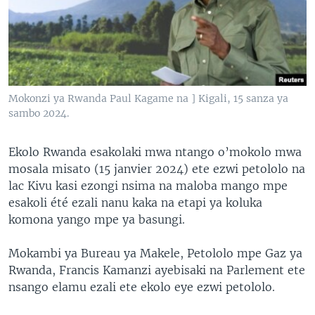
SÉCURITÉ
SCIENCE/TECHNOLOGIE
SPORTS
Mokonzi ya Rwanda Paul Kagame na ] Kigali, 15 sanza ya
sambo 2024.
Ekolo Rwanda esakolaki mwa ntango o’mokolo mwa
mosala misato (15 janvier 2024) ete ezwi petololo na
lac Kivu kasi ezongi nsima na maloba mango mpe
esakoli été ezali nanu kaka na etapi ya koluka
komona yango mpe ya basungi.
Mokambi ya Bureau ya Makele, Petololo mpe Gaz ya
Rwanda, Francis Kamanzi ayebisaki na Parlement ete
nsango elamu ezali ete ekolo eye ezwi petololo.