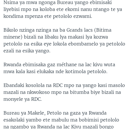
Nsima ya mwa ngonga Bureau yango ebimisaki
liyebisi mpo na koloba ete ekomi nanu ntango te ya
kondima mpenza ete petololo ezwami.
Bikolo nzinga nzinga na ba Grands lacs (Bitima
minene) bizali na libaku lya makasi lya kozwa
petololo na esika eye lokola ebombamelo ya petololo
ezali na esika yango.
Rwanda ebimisaka gaz méthane na lac kivu wuta
mwa kala kasi elukaka nde kotimola petololo.
Ebandaki kosolola na RDC mpo na yango kasi masolo
mazali na nkwokoso mpo na bitumba biye bizali na
monyele ya RDC.
Bureau ya Makele, Petolo na gaza ya Rwanda
esakolaki yambo ete mabulu ma bobimisi petololo
na ngambo ya Rwanda na lac Kivu mazali bongo