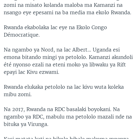
zomi na misato kolanda maloba ma Kamanzi na
nsango eye epesami na ba media ma ekolo Rwanda.
Rwanda ekabolaka lac eye na Ekolo Congo
Démocratique.
Na ngambo ya Nord, na lac Albert… Uganda esi
emona bitando mingi ya petololo. Kamanzi akundoli
été nyonso ezali na eteni moko ya libwaku ya Rift
epayi lac Kivu ezwami.
Rwanda elukaka petololo na lac kivu wuta koleka
mibu zomi.
Na 2017, Rwanda na RDC basalaki boyokani. Na
ngambo ya RDC, mabulu ma petololo mazali nde na
bituka ya Virunga.
Kasi matata kati na bikolo bibale makoma mpenza