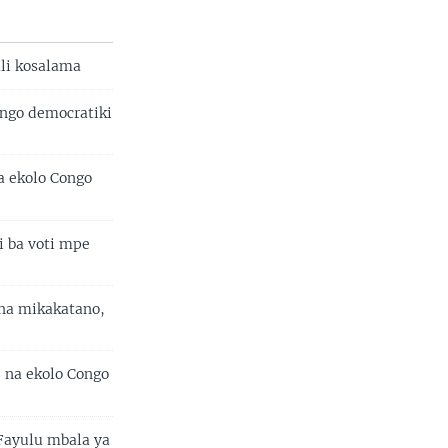
li kosalama
ngo democratiki
a ekolo Congo
i ba voti mpe
 na mikakatano,
 na ekolo Congo
Fayulu mbala ya