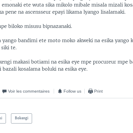
emonaki ete wuta sika mikolo mibale misala mizali ko
ka pene na ascensseur epayi likama lyango lisalamaki.
mpe biloko misusu bipnazanaki.
ka yango bandimi ete moto moko akweki na esika yango k
siki te.
engi makasi botiami na esika eye mpe procureur mpe b
 bazali kosalama boluki na esika eye.
Voir les commentaires
Follow us
Print
ki
Bokengi