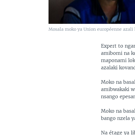
Mosala moko ya Union européenne azali 
Expert to ng
amibomi na ko
maponami loko
azalaki kovan
Moko na basal
amibwakaki w
nsango epesa
Moko na basali
bango nzela ya
Na étage ya l