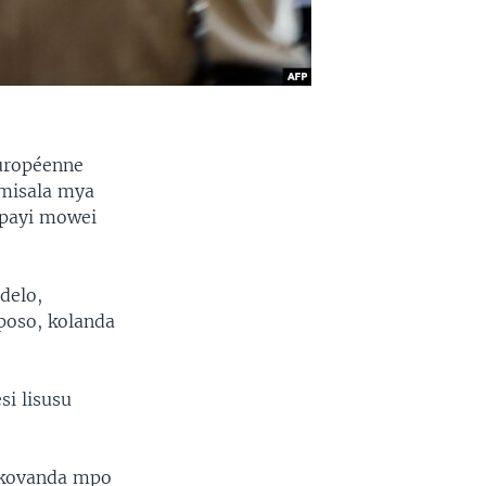
uropéenne
 misala mya
epayi mowei
delo,
poso, kolanda
si lisusu
e kovanda mpo