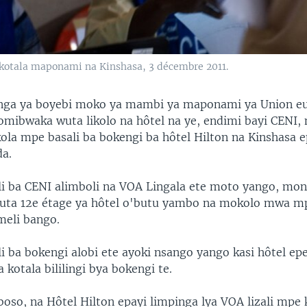
kotala maponami na Kinshasa, 3 décembre 2011.
anga ya boyebi moko ya mambi ya maponami ya Union e
mibwaka wuta likolo na hôtel na ye, endimi bayi CENI,
la mpe basali ba bokengi ba hôtel Hilton na Kinshasa 
da.
i ba CENI alimboli na VOA Lingala ete moto yango, mon
uta 12e étage ya hôtel o'butu yambo na mokolo mwa m
meli bango.
 ba bokengi alobi ete ayoki nsango yango kasi hôtel epe
 kotala bililingi bya bokengi te.
iboso, na Hôtel Hilton epayi limpinga lya VOA lizali mp