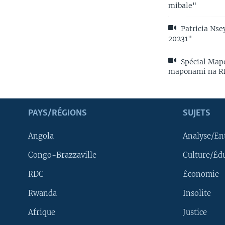
mibale"
Patricia Ns
20231"
Spécial Mapo
maponami na R
PAYS/RÉGIONS
SUJETS
Angola
Analyse/En
Congo-Brazzaville
Culture/Éd
RDC
Économie
Rwanda
Insolite
Afrique
Justice