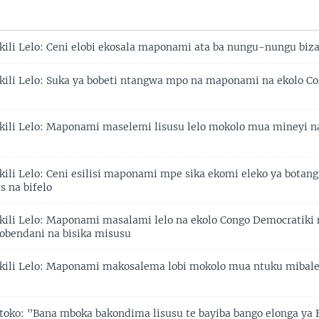
ili Lelo: Ceni elobi ekosala maponami ata ba nungu-nungu biza
ili Lelo: Suka ya bobeti ntangwa mpo na maponami na ekolo Co
ili Lelo: Maponami maselemi lisusu lelo mokolo mua mineyi n
ili Lelo: Ceni esilisi maponami mpe sika ekomi eleko ya botang
ts na bifelo
ili Lelo: Maponami masalami lelo na ekolo Congo Democratiki
obendani na bisika misusu
ili Lelo: Maponami makosalema lobi mokolo mua ntuku mibale
oko: "Bana mboka bakondima lisusu te bayiba bango elonga ya 