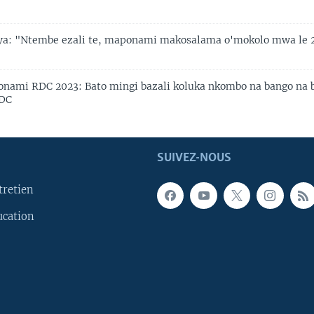
eya: "Ntembe ezali te, maponami makosalama o'mokolo mwa le 
nami RDC 2023: Bato mingi bazali koluka nkombo na bango na b
DC
SUIVEZ-NOUS
tretien
ucation