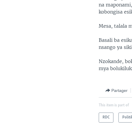
na maponami, 
kobongisa esi
Mesa, talala 
Basali ba esi
nsango ya siki 
Nzokande, bok
mya bolukiluki
Partager
This item is part of
RDC
Politi