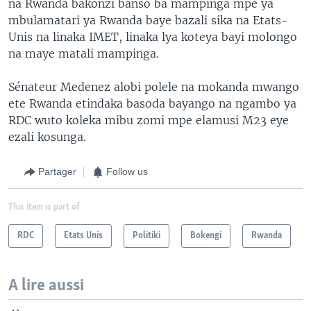
na Rwanda bakonzi banso ba mampinga mpe ya
mbulamatari ya Rwanda baye bazali sika na Etats-
Unis na linaka IMET, linaka lya koteya bayi molongo
na maye matali mampinga.
Sénateur Medenez alobi polele na mokanda mwango
ete Rwanda etindaka basoda bayango na ngambo ya
RDC wuto koleka mibu zomi mpe elamusi M23 eye
ezali kosunga.
Partager
Follow us
This item is part of
RDC
Etats Unis
Politiki
Bokengi
Rwanda
A lire aussi