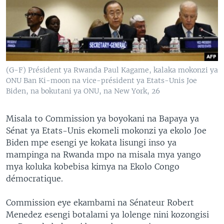
SÉCURITÉ
SCIENCE/TECHNOLOGIE
SPORTS
(G-F) Président ya Rwanda Paul Kagame, kalaka mokonzi ya
ONU Ban Ki-moon na vice-président ya Etats-Unis Joe
Biden, na bokutani ya ONU, na New York, 26
Misala to Commission ya boyokani na Bapaya ya
Sénat ya Etats-Unis ekomeli mokonzi ya ekolo Joe
Biden mpe esengi ye kokata lisungi inso ya
mampinga na Rwanda mpo na misala mya yango
mya koluka kobebisa kimya na Ekolo Congo
démocratique.
Commission eye ekambami na Sénateur Robert
Menedez esengi botalami ya lolenge nini kozongisi